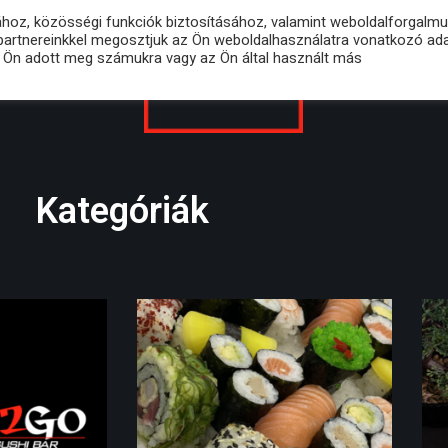
ához, közösségi funkciók biztosításához, valamint weboldalforgalm
partnereinkkel megosztjuk az Ön weboldalhasználatra vonatkozó adat
ÉTLAP
FIÓKOM
t Ön adott meg számukra vagy az Ön által használt más
Kategóriák