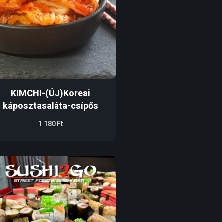
KIMCHI-(ÚJ)Koreai
káposztasaláta-csípős
1 180
Ft