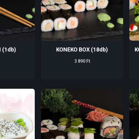
I (1db)
KONEKO BOX (18db)
K
3 890
Ft