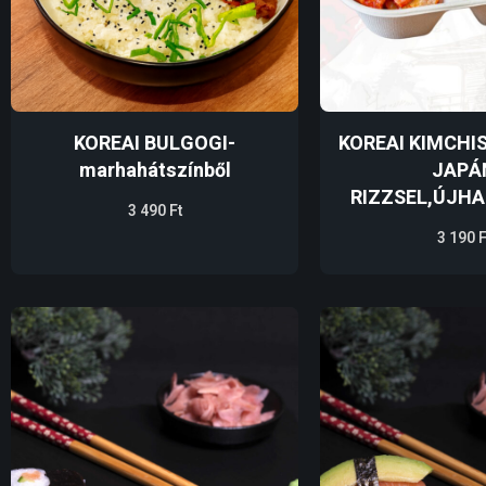
KOREAI BULGOGI-
KOREAI KIMCHI
marhahátszínből
JAPÁ
RIZZSEL,ÚJH
3 490
Ft
3 190
F