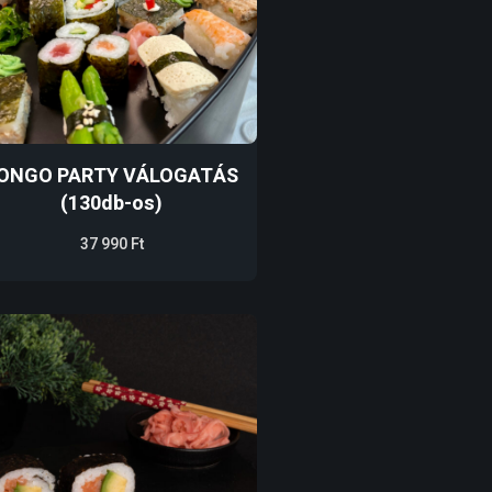
ONGO PARTY VÁLOGATÁS
(130db-os)
37 990
Ft