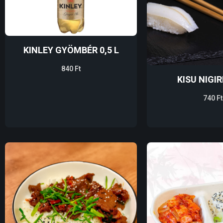
KINLEY GYÖMBÉR 0,5 L
840
Ft
KISU NIGIR
740
Ft