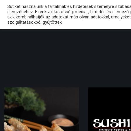
Sütiket használunk a tartalmak és hirdetések személyre szabás
elemzéséhez. Ezenkívül közösségi média-, hirdető- és elemező 
ÉTTERMÜNK
akik kombinálhatják az adatokat más olyan adatokkal, amelyeke
szolgáltatásokból gyűjtöttek.