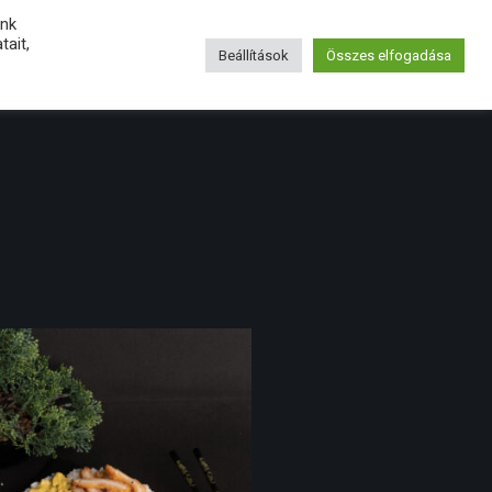
unk
ait,
KAPCSOLAT
Beállítások
Összes elfogadása