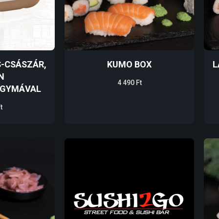
S-CSÁSZÁR,
KUMO BOX
L
N
4 490
Ft
AGYMÁVAL
t