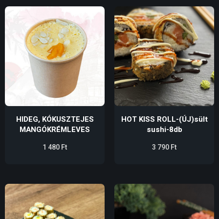
HIDEG, KÓKUSZTEJES
HOT KISS ROLL-(ÚJ)sült
MANGÓKRÉMLEVES
sushi-8db
1 480
Ft
3 790
Ft