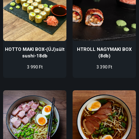
HOTTO MAKI BOX-(ÚJ)sült
HTROLL NAGYMAKI BOX
sushi-18db
(8db)
3 990
Ft
3 390
Ft