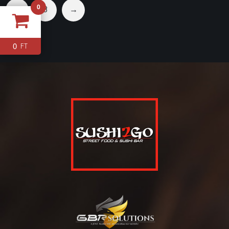
0
7
8
→
0
FT