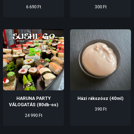
6 690
Ft
300
Ft
HARUNA PARTY
Házi rákszósz (40ml)
VÁLOGATÁS (80db-os)
390
Ft
24 990
Ft