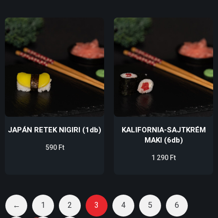
JAPÁN RETEK NIGIRI (1db)
KALIFORNIA-SAJTKRÉM
MAKI (6db)
590
Ft
1 290
Ft
←
1
2
3
4
5
6