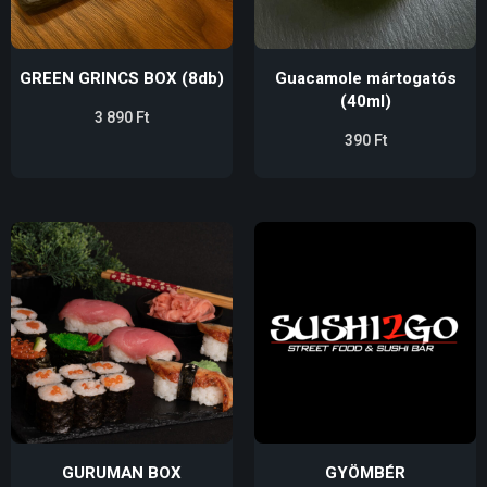
GREEN GRINCS BOX (8db)
Guacamole mártogatós
(40ml)
3 890
Ft
390
Ft
GURUMAN BOX
GYÖMBÉR