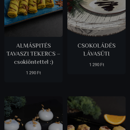
ALMÁSPITÉS
CSOKOLÁDÉS
TAVASZI TEKERCS –
LÁVASÜTI
csokiöntettel :)
1 290
Ft
1 290
Ft