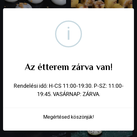
i
MOGYORÓS MOCHI
NUTELLÁS-BANÁNOS
(5db)
ÉDES MAKI
1 490
Ft
1 790
Ft
Az étterem zárva van!
Rendelési idő: H-CS 11:00-19:30. P-SZ: 11:00-
19:45. VASÁRNAP: ZÁRVA.
Megértésed köszönjük!