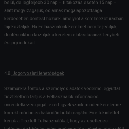
belül, de legfeljebb 30 nap – tiltakozás esetén 15 nap –
alatt megvizsgáljuk, és annak megalapozottsága
kérdésében döntést hozunk, amelyről a kérelmezőt írásban
tájékoztatjuk. Ha Felhasználónk kérelmét nem teljesítjük,
döntésünkben közöljük a kérelem elutasításának ténybeli
és jogi indokait.
4.8.
Jogorvoslati lehetőségek
Számunkra fontos a személyes adatok védelme, egyúttal
tiszteletben tartjuk a Felhasználók információs
önrendelkezési jogát, ezért igyekszünk minden kérelemre
korrekt módon és határidőn belül reagálni. Erre tekintettel
kérjük a Tisztelt Felhasználókat, hogy az esetleges
hatósági és bírósági igényérvényesítés igénybevétele előtt