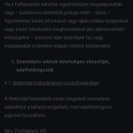
Ha a Felhasználó kérelme egyértelműen megalapozatlan
vagy – különösen ismétlődő jellege miatt – túlzó, –
figyelemmel a kért információ vagy tájékoztatás nyújtásával
vagy a kért intézkedés meghozatalával járó adminisztratív
költségekre – ésszerű díjat számítunk fel, vagy
megtagadjuk a kérelem alapján történő intézkedést.
Személyes adatok lehetséges címzettjei,
adatfeldolgozók
6.1.
Weboldal működésével összefüggésben
A Weboldal használata során megadott személyes
adatokhoz a tárhelyszolgáltató, mint adatfeldolgozó
jogosult hozzáférni.
Név: Profitárhely Kft.