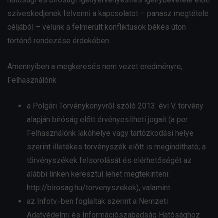
szíveskedjenek felvenni a kapcsolatot – panasz megtétele
céljából – velünk a felmerült konfliktusok békés úton
történő rendezése érdekében.
Amennyiben a megkeresés nem vezet eredményre,
Felhasználónk
a Polgári Törvénykönyvről szóló 2013. évi V. törvény
alapján bíróság előtt érvényesítheti jogait (a per
Felhasználónk lakóhelye vagy tartózkodási helye
szerint illetékes törvényszék előtt is megindítható; a
törvényszékek felsorolását és elérhetőségét az
alábbi linken keresztül lehet megtekinteni:
http://birosag.hu/torvenyszekek), valamint
az Infotv.-ben foglaltak szerint a Nemzeti
Adatvédelmi és Információszabadság Hatósághoz