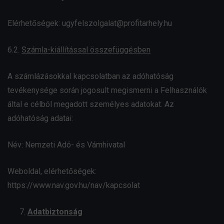
Elérhetőségek: ugyfelszolgalat@profitarhely.hu
6.2.
Számla-kiállítással összefüggésben
A számlázásokkal kapcsolatban az adóhatóság
tevékenysége során jogosult megismerni a Felhasználók
által e célból megadott személyes adatokat. Az
adóhatóság adatai:
Név: Nemzeti Adó- és Vámhivatal
Weboldal, elérhetőségek:
https://www.nav.gov.hu/nav/kapcsolat
Adatbiztonság