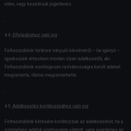
ellen, vagy kezelésük jogellenes.
4.4.
Elfeledéshez való jog
Felhasználónk törlésre irányuló kérelméről – ha igényli –
igyekszünk értesíteni minden olyan adatkezelőt, aki
Felhasználónk esetlegesen nyilvánosságra került adatait
megismerte, illetve megismerhette.
4.5.
Adatkezelés korlátozásához való jog
Felhasználónk kérésére korlátozzuk az adatkezelést, ha a
személyes adatok pontossága vitatott, vagy jogellenes az