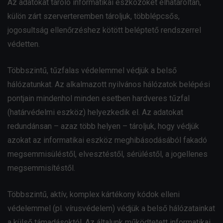
Az adatokat tároló informatikai eszközöket elhatároltan,
külön zárt szerverteremben tároljuk, többlépcsős,
jogosultság ellenőrzéshez kötött beléptető rendszerrel
védetten.
Többszintű, tűzfalas védelemmel védjük a belső
hálózatunkat. Az alkalmazott nyilvános hálózatok belépési
pontjain mindenhol minden esetben hardveres tűzfal
(határvédelmi eszköz) helyezkedik el. Az adatokat
redundánsan – azaz több helyen – tároljuk, hogy védjük
azokat az informatikai eszköz meghibásodásából fakadó
megsemmisüléstől, elvesztéstől, sérüléstől, a jogellenes
megsemmisítéstől.
Többszintű, aktív, komplex kártékony kódok elleni
védelemmel (pl. vírusvédelem) védjük a belső hálózatainkat
a külső támadásoktól. Az általunk működtetett informatikai