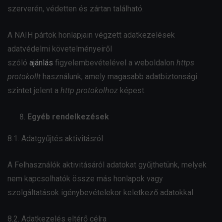
szerverén, védetten és zártan található.
A NAIH pártok honlapjain végzett adatkezelések
adatvédelmi követelményeiről
szóló
ajánlás
figyelembevételével a weboldalon
https
protokollt
használunk, amely magasabb adatbiztonsági
szintet jelent a
http protokolhoz
képest.
Egyéb rendelkezések
8.1.
Adatgyűjtés aktivitásról
A Felhasználók aktivitásáról adatokat gyűjthetünk, melyek
nem kapcsolhatók össze más honlapok vagy
szolgáltatások igénybevételekor keletkező adatokkal.
8.2.
Adatkezelés eltérő célra