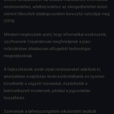
rendszerekhez, adatbázisokhoz az elengedhetetlen külső
elérést titkosított adatkapcsolaton keresztül valósítjuk meg
(VPN).
Mindent megteszünk azért, hogy informatikai eszközeink,
szoftvereink folyamatosan megfeleljenek a piaci
működésben általánosan elfogadott technológiai
megoldásoknak.
A fejlesztéseink során olyan rendszereket alakítunk ki,
amelyekben a naplózás révén kontrollálhatók és nyomon
követhetők a végzett műveletek, észlelhetők a
bekövetkezett incidensek, például a jogosulatlan
hozzáférés.
Szerverünk a tárhelyszolgáltató elkülönített dedikált