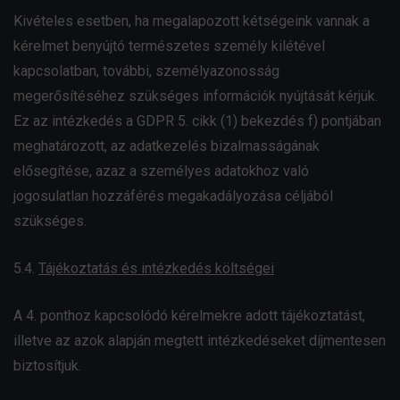
Kivételes esetben, ha megalapozott kétségeink vannak a
kérelmet benyújtó természetes személy kilétével
kapcsolatban, további, személyazonosság
megerősítéséhez szükséges információk nyújtását kérjük.
Ez az intézkedés a GDPR 5. cikk (1) bekezdés f) pontjában
meghatározott, az adatkezelés bizalmasságának
elősegítése, azaz a személyes adatokhoz való
jogosulatlan hozzáférés megakadályozása céljából
szükséges.
5.4.
Tájékoztatás és intézkedés költségei
A 4. ponthoz kapcsolódó kérelmekre adott tájékoztatást,
illetve az azok alapján megtett intézkedéseket díjmentesen
biztosítjuk.