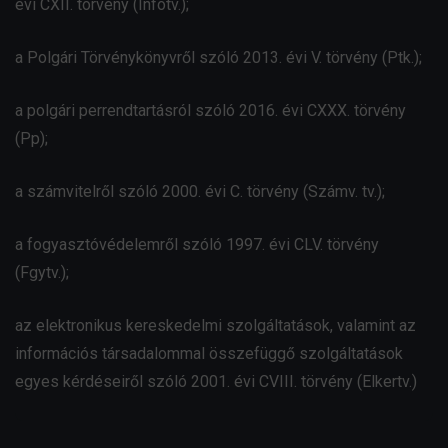
évi CXII. törvény (Infotv.);
a Polgári Törvénykönyvről szóló 2013. évi V. törvény (Ptk.);
a polgári perrendtartásról szóló 2016. évi CXXX. törvény
(Pp);
a számvitelről szóló 2000. évi C. törvény (Számv. tv.);
a fogyasztóvédelemről szóló 1997. évi CLV. törvény
(Fgytv.);
az elektronikus kereskedelmi szolgáltatások, valamint az
információs társadalommal összefüggő szolgáltatások
egyes kérdéseiről szóló 2001. évi CVIII. törvény (Elkertv.)