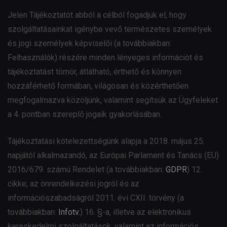
Jelen Tájékoztatót abból a célból fogadjuk el, hogy
szolgáltatásainkat igénybe vevő természetes személyek
és jogi személyek képviselői (a továbbiakban:
Felhasználók) részére minden lényeges információt és
tájékoztatást tömör, átlátható, érthető és könnyen
hozzáférhető formában, világosan és közérthetően
megfogalmazva közöljünk, valamint segítsük az Ügyfeleket
a 4. pontban szereplő jogaik gyakorlásában.
Tájékoztatási kötelezettségünk alapja a 2018. május 25.
napjától alkalmazandó, az Európai Parlament és Tanács (EU)
2016/679. számú Rendelet (a továbbiakban:
GDPR
) 12.
cikke, az önrendelkezési jogról és az
információszabadságról 2011. évi CXII. törvény (a
továbbiakban:
Infotv.
) 16. §-a, illetve az elektronikus
kereskedelmi szolgáltatások, valamint az információs