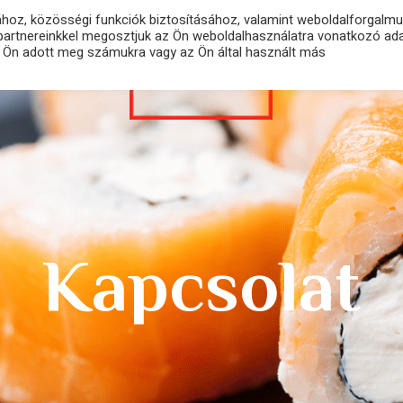
ához, közösségi funkciók biztosításához, valamint weboldalforgalm
partnereinkkel megosztjuk az Ön weboldalhasználatra vonatkozó adat
ÉTLAP
FIÓKOM
t Ön adott meg számukra vagy az Ön által használt más
Kapcsolat