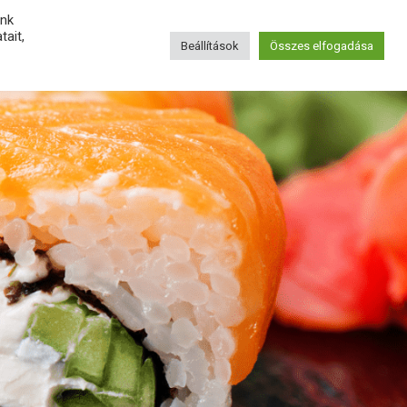
unk
ait,
KAPCSOLAT
Beállítások
Összes elfogadása