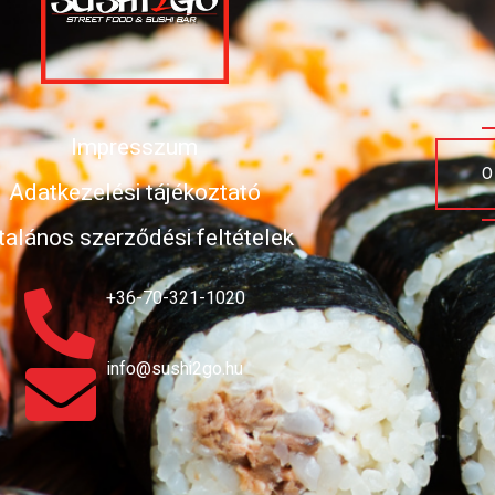
Impresszum
O
Adatkezelési tájékoztató
talános szerződési feltételek
+36-70-321-1020
info@sushi2go.hu