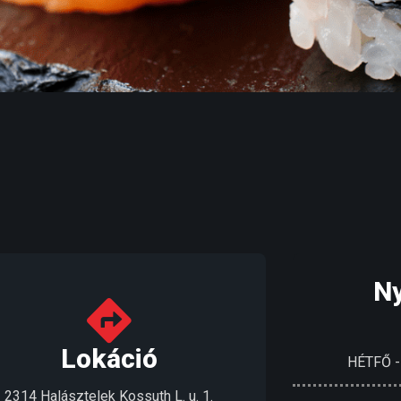
Ny
Lokáció
HÉTFŐ 
2314 Halásztelek Kossuth L. u. 1.