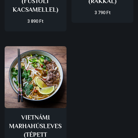
(FÜSTÖLT
(RÁKKAL)
KACSAMELLEL)
3 790
Ft
3 890
Ft
VIETNÁMI
MARHAHÚSLEVES
(TÉPETT