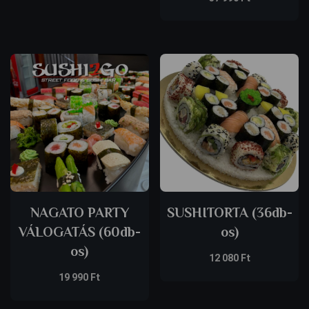
NAGATO PARTY
SUSHITORTA (36db-
VÁLOGATÁS (60db-
os)
os)
12 080
Ft
19 990
Ft