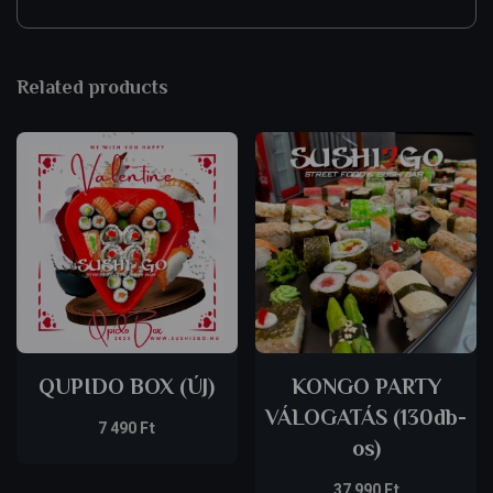
Related products
QUPIDO BOX (ÚJ)
KONGO PARTY
VÁLOGATÁS (130db-
7 490
Ft
os)
37 990
Ft