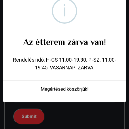
i
A nevem, e-mail címem, és weboldalcímem
mentése a böngészőben a következő
hozzászólásomhoz.
Az étterem zárva van!
Your review
*
Rendelési idő: H-CS 11:00-19:30. P-SZ: 11:00-
19:45. VASÁRNAP: ZÁRVA.
Megértésed köszönjük!