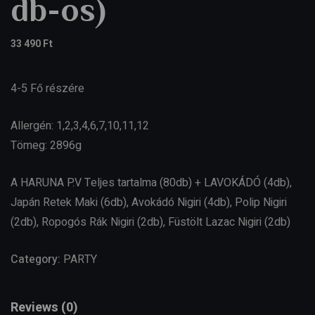
db-os)
33 490
Ft
4-5 Fő részére
Allergén: 1,2,3,4,6,7,10,11,12
Tömeg: 2896g
A HARUNA P.V Teljes tartalma (80db) + LAVOKÁDÓ (4db),
Japán Retek Maki (6db), Avokádó Nigiri (4db), Polip Nigiri
(2db), Ropogós Rák Nigiri (2db), Füstölt Lazac Nigiri (2db)
Category:
PARTY
Reviews (0)