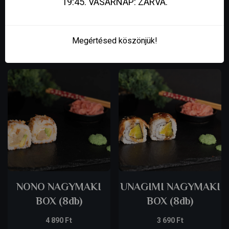
19:45. VASÁRNAP: ZÁRVA.
Megértésed köszönjük!
Related products
NONO NAGYMAKI
UNAGIMI NAGYMAKI
BOX (8db)
BOX (8db)
4 890
Ft
3 690
Ft