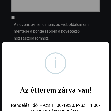
A nevem, e-mail címem, és weboldalcímem
mentése a böngészőben a következő
hozzászólásomhoz.
Your review
*
i
Az étterem zárva van!
Rendelési idő: H-CS 11:00-19:30. P-SZ: 11:00-