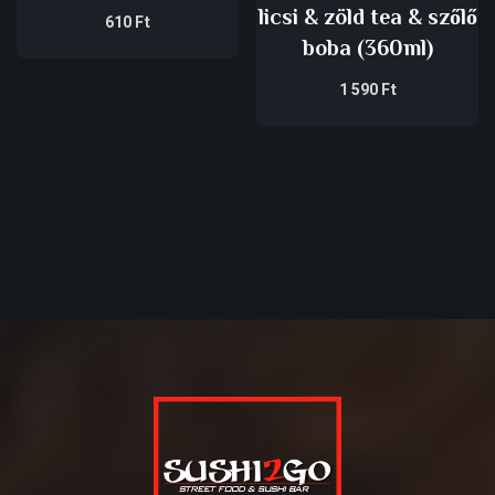
licsi & zöld tea & szőlő
610
Ft
boba (360ml)
1 590
Ft