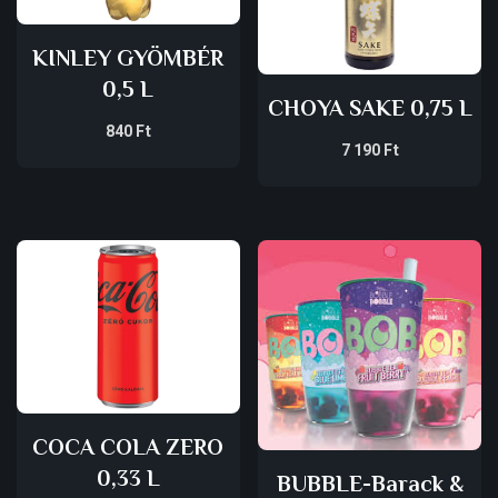
KINLEY GYÖMBÉR
0,5 L
CHOYA SAKE 0,75 L
840
Ft
7 190
Ft
COCA COLA ZERO
0,33 L
BUBBLE-Barack &