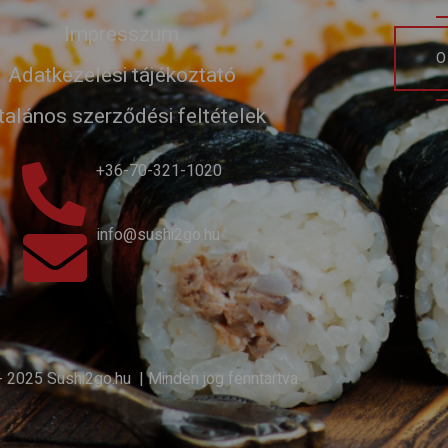
Impresszum
O
Adatkezelési tájékoztató
talános szerződési feltételek
+36-70-321-1020
info@sushi2go.hu
 2025 Sushi2go.hu | Minden jog fenntartva.