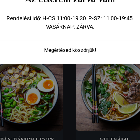
y erős,pikáns és savanykás is egyszerre, üvegtésztával és sok-s
Rendelési idő: H-CS 11:00-19:30. P-SZ: 11:00-19:45.
VASÁRNAP: ZÁRVA.
Megértésed köszönjük!
APÁN RÁMEN LEVES
VIETNÁMI