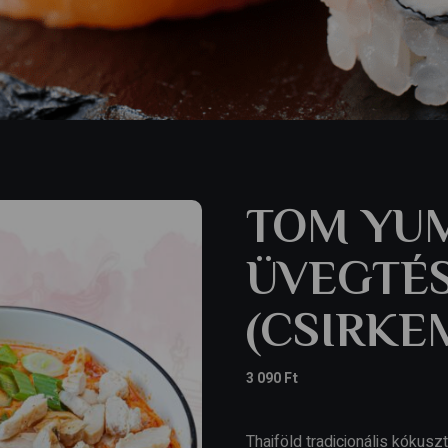
TOM YUM
ÜVEGTÉ
(CSIRKE
3 090
Ft
Thaiföld tradicionális kókus