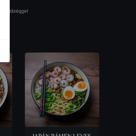
ok zöldséggel
JAPÁN RÁMEN LEVES