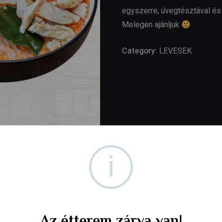
egyszerre, üvegtésztával é
Melegen ajánljuk
Category:
LEVESEK
i
Az étterem zárva van!