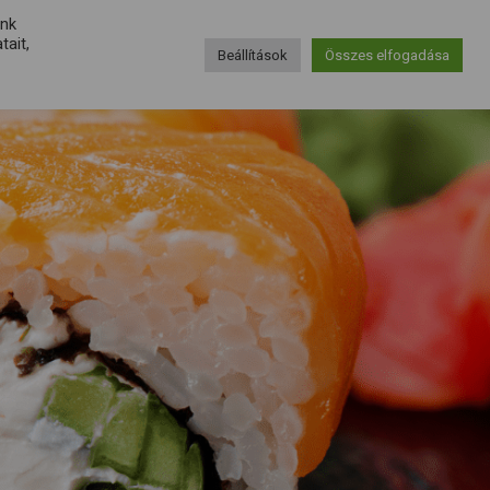
unk
ait,
KAPCSOLAT
Beállítások
Összes elfogadása