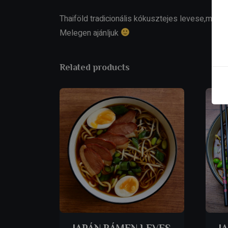
Thaiföld tradicionális kókusztejes levese,mel
Melegen ajánljuk
Related products
JAPÁN RÁMEN LEVES
J