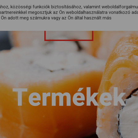
ához, közösségi funkciók biztosításához, valamint weboldalforgalm
partnereinkkel megosztjuk az Ön weboldalhasználatra vonatkozó adat
ÉTLAP
FIÓKOM
t Ön adott meg számukra vagy az Ön által használt más
Termékek