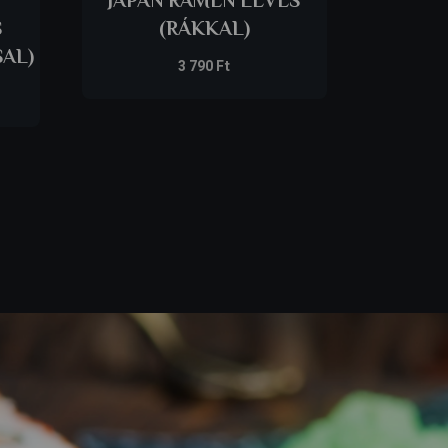
S
(RÁKKAL)
AL)
3 790
Ft