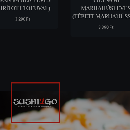
PIRÍTOTT TOFUVAL)
MARHAHÚSLEVE
(TÉPETT MARHAHÚSS
3 290
Ft
3 390
Ft