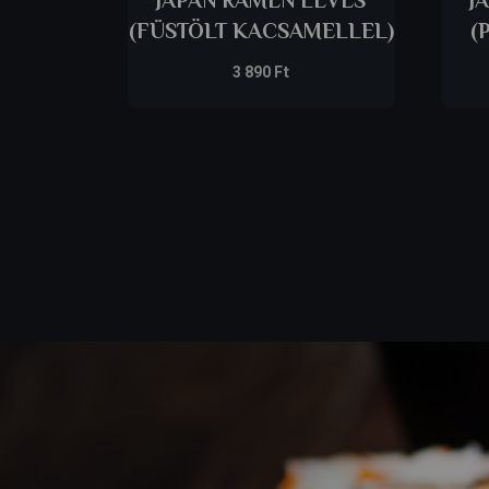
(FÜSTÖLT KACSAMELLEL)
(
3 890
Ft