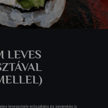
 LEVES
SZTÁVAL
MELLEL)
ztejes levese,mely erős,pikáns és savanykás is