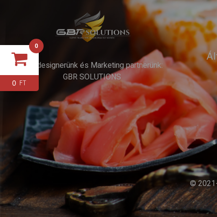
0
Ál
Webdesignerünk és Marketing partnerünk:
GBR SOLUTIONS
0
FT
© 2021-