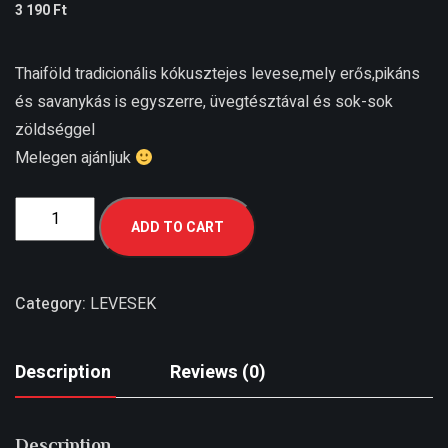
3 190
Ft
Thaiföld tradicionális kókusztejes levese,mely erős,pikáns
és savanykás is egyszerre, üvegtésztával és sok-sok
zöldséggel
Melegen ajánljuk
ADD TO CART
Category:
LEVESEK
Description
Reviews (0)
Description