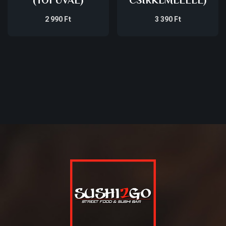
(TOFUVAL)
CSIRKEMELLEL)
2 990
Ft
3 390
Ft