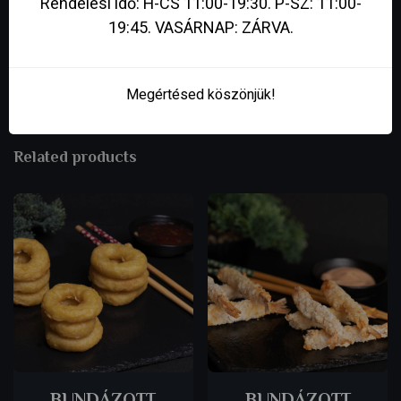
Rendelési idő: H-CS 11:00-19:30. P-SZ: 11:00-
19:45. VASÁRNAP: ZÁRVA.
Megértésed köszönjük!
Related products
BUNDÁZOTT
BUNDÁZOTT