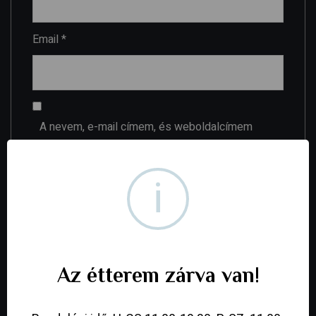
Email
*
A nevem, e-mail címem, és weboldalcímem
mentése a böngészőben a következő
hozzászólásomhoz.
i
Your review
*
Az étterem zárva van!