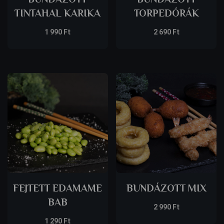
TINTAHAL KARIKA
TORPEDÓRÁK
1 990
Ft
2 690
Ft
FEJTETT EDAMAME
BUNDÁZOTT MIX
BAB
2 990
Ft
1 290
Ft