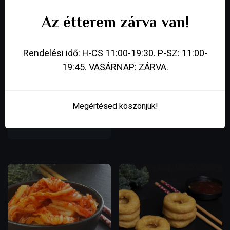
Az étterem zárva van!
Rendelési idő: H-CS 11:00-19:30. P-SZ: 11:00-
19:45. VASÁRNAP: ZÁRVA.
BUNDÁZOTT
SURIMI RÁKOLLÓ
TORPEDÓRÁK
Megértésed köszönjük!
1 990
Ft
2 690
Ft