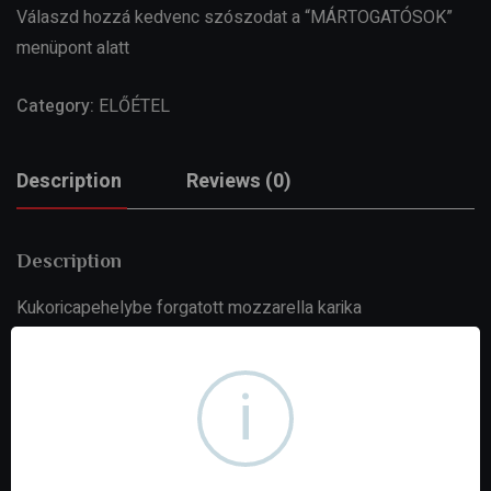
Válaszd hozzá kedvenc szószodat a “MÁRTOGATÓSOK”
menüpont alatt
Category:
ELŐÉTEL
Description
Reviews (0)
Description
Kukoricapehelybe forgatott mozzarella karika
Related products
i