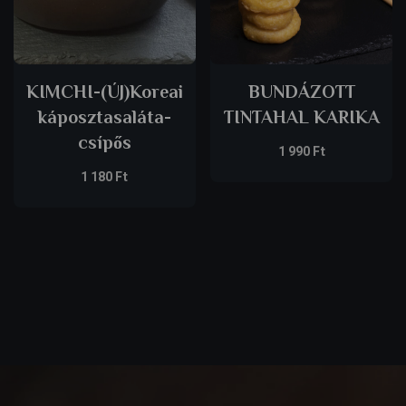
KIMCHI-(ÚJ)Koreai
BUNDÁZOTT
káposztasaláta-
TINTAHAL KARIKA
csípős
1 990
Ft
1 180
Ft