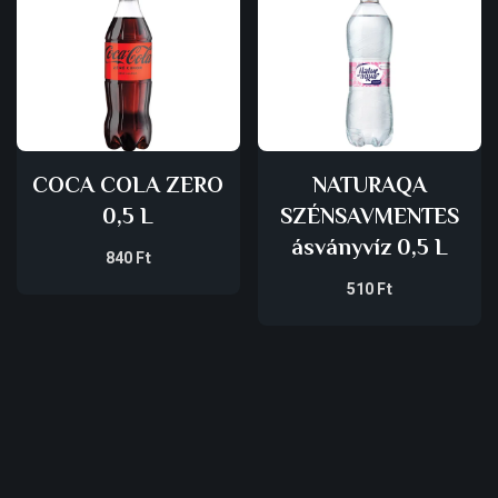
COCA COLA ZERO
NATURAQA
0,5 L
SZÉNSAVMENTES
ásványvíz 0,5 L
840
Ft
510
Ft