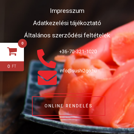
Impresszum
Adatkezelési tájékoztató
Általános szerződési feltételek
0
+36-70-321-1020
0
FT
info@sushi2go.hu
ONLINE RENDELÉS