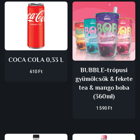
COCA COLA 0,33 L
BUBBLE-trópusi
610
Ft
gyümölcsök & fekete
tea & mango boba
(360ml)
1 590
Ft