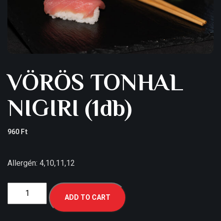
VÖRÖS TONHAL
NIGIRI (1db)
960
Ft
Allergén: 4,10,11,12
ADD TO CART