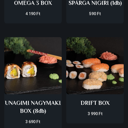
OMEGA 3 BOX
SPÁRGA NIGIRI (1db)
4 190
Ft
590
Ft
UNAGIMI NAGYMAKI
DRIFT BOX
BOX (8db)
3 990
Ft
3 690
Ft