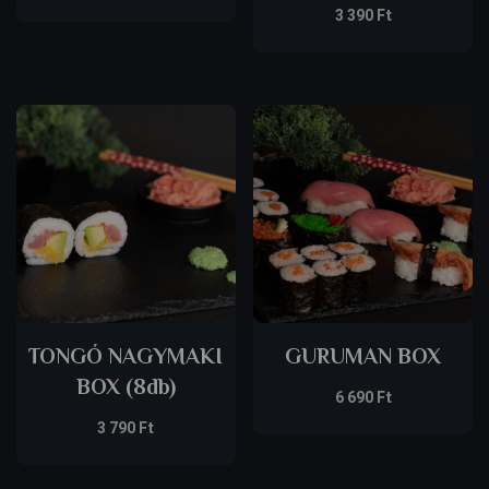
3 390
Ft
TONGÓ NAGYMAKI
GURUMAN BOX
BOX (8db)
6 690
Ft
3 790
Ft