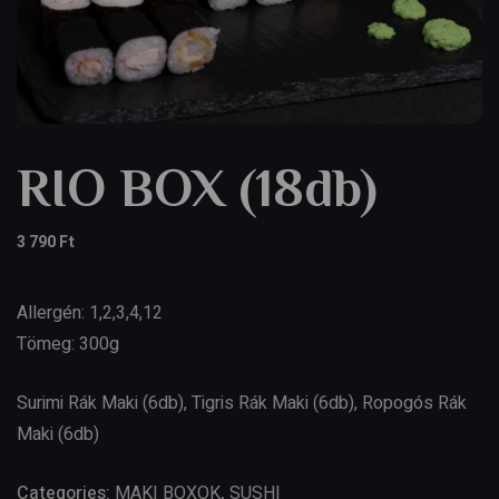
RIO BOX (18db)
3 790
Ft
Allergén: 1,2,3,4,12
Tömeg: 300g
Surimi Rák Maki (6db), Tigris Rák Maki (6db), Ropogós Rák
Maki (6db)
Categories:
MAKI BOXOK
,
SUSHI