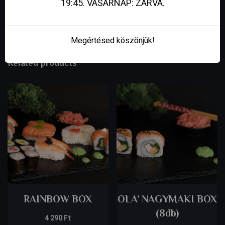
19:45. VASÁRNAP: ZÁRVA.
Megértésed köszönjük!
Related products
RAINBOW BOX
OLA’ NAGYMAKI BOX
(8db)
4 290
Ft