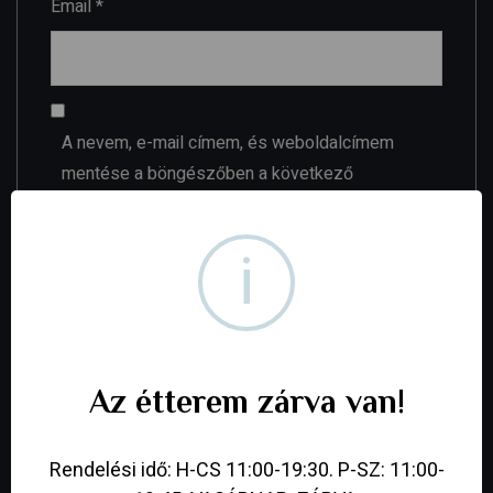
Email
*
A nevem, e-mail címem, és weboldalcímem
mentése a böngészőben a következő
hozzászólásomhoz.
i
Your review
*
Az étterem zárva van!
Rendelési idő: H-CS 11:00-19:30. P-SZ: 11:00-