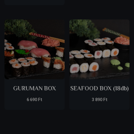
GURUMAN BOX
SEAFOOD BOX (18db)
6 690
Ft
3 890
Ft