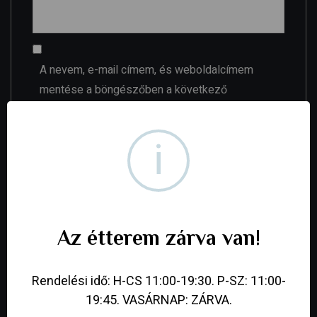
A nevem, e-mail címem, és weboldalcímem
mentése a böngészőben a következő
hozzászólásomhoz.
i
Your review
*
Az étterem zárva van!
Rendelési idő: H-CS 11:00-19:30. P-SZ: 11:00-
19:45. VASÁRNAP: ZÁRVA.