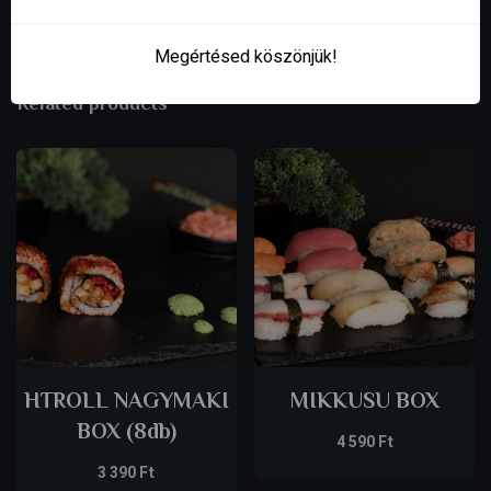
Megértésed köszönjük!
Related products
HTROLL NAGYMAKI
MIKKUSU BOX
BOX (8db)
4 590
Ft
3 390
Ft