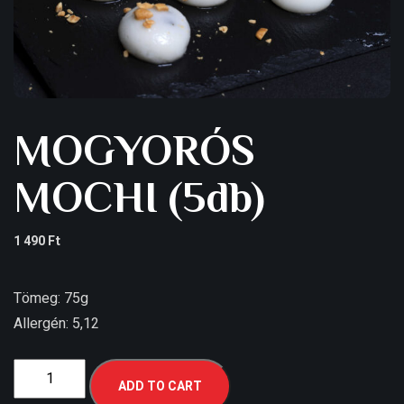
MOGYORÓS
MOCHI (5db)
1 490
Ft
Tömeg: 75g
Allergén: 5,12
ADD TO CART