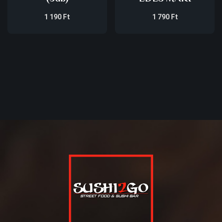
1 190
Ft
1 790
Ft