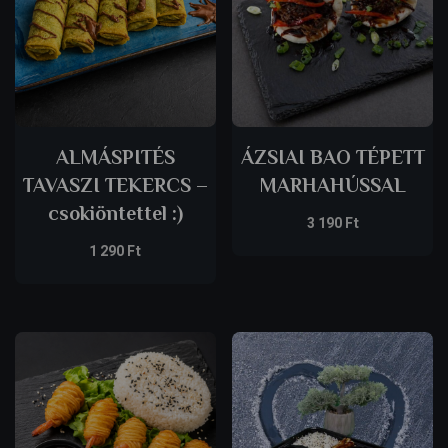
ALMÁSPITÉS
ÁZSIAI BAO TÉPETT
TAVASZI TEKERCS –
MARHAHÚSSAL
csokiöntettel :)
3 190
Ft
1 290
Ft