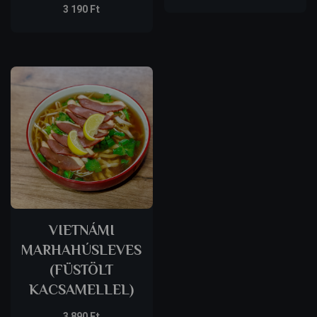
3 190
Ft
VIETNÁMI
MARHAHÚSLEVES
(FÜSTÖLT
KACSAMELLEL)
3 890
Ft