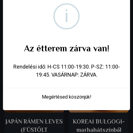
i
GREEN GRINCS BOX
HOTTO MAKI BOX-
(8db)
(ÚJ)sült sushi-18db
3 890
Ft
3 990
Ft
Az étterem zárva van!
Rendelési idő: H-CS 11:00-19:30. P-SZ: 11:00-
19:45. VASÁRNAP: ZÁRVA.
Megértésed köszönjük!
JAPÁN RÁMEN LEVES
KOREAI BULGOGI-
(FÜSTÖLT
marhahátszínből