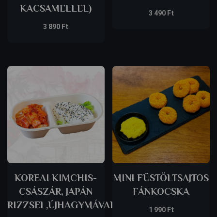
KACSAMELLEL)
3 490
Ft
3 890
Ft
KOREAI KIMCHIS-
MINI FÜSTÖLTSAJTOS
CSÁSZÁR, JAPÁN
FÁNKOCSKA
RIZZSEL,ÚJHAGYMÁVAL
1 990
Ft