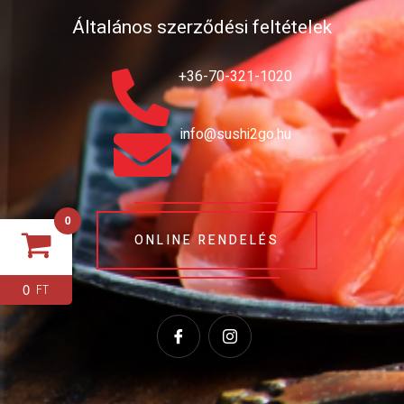
Általános szerződési feltételek
+36-70-321-1020
info@sushi2go.hu
0
ONLINE RENDELÉS
0
FT