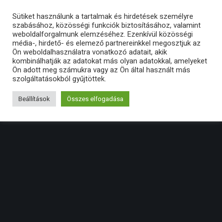
Sütiket használunk a tartalmak és hirdetések személyre
szabásához, közösségi funkciók biztosításához, valamint
weboldalforgalmunk elemzéséhez. Ezenkívül közösségi
média-, hirdető- és elemező partnereinkkel megosztjuk az
Ön weboldalhasználatra vonatkozó adatait, akik
kombinálhatják az adatokat más olyan adatokkal, amelyeket
Ön adott meg számukra vagy az Ön által használt más
szolgáltatásokból gyűjtöttek.
Beállítások
Összes elfogadása